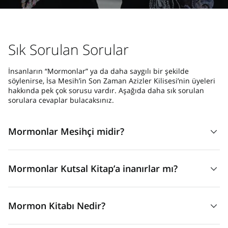
Sık Sorulan Sorular
İnsanların “Mormonlar” ya da daha saygılı bir şekilde
söylenirse, İsa Mesih’in Son Zaman Azizler Kilisesi’nin üyeleri
hakkında pek çok sorusu vardır. Aşağıda daha sık sorulan
sorulara cevaplar bulacaksınız.
Mormonlar Mesihçi midir?
Evet! Kesinlikle. Bununla birlikte, “Mormon” sadece takma
Mormonlar Kutsal Kitap’a inanırlar mı?
bir addır. Bizler, İsa Mesih’in Son Zaman Azizler Kilisesi’nin
üyeleriyiz. Bundan dolayı biz İsa Mesih’in Tanrı’nın Oğlu,
Evet. Hem de çok. O, Tanrı’nın sözüdür, kutsal yazıların
Dünyanın Kurtarıcı’sı olduğuna ve bizi hayal
Mormon Kitabı Nedir?
mukaddes bir kitabıdır ve mutlu bir hayat için okunması
edebileceğimizden çok daha fazla sevdiğine inanırız. Bu,
gereklidir. Kutsal Kitap ile beraber biz ayrıca, İsa Mesih’in
diğer Mesihçi kiliselerle tamamen aynı inanca sahip